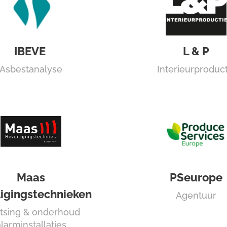
IBEVE
L & P
Asbestanalyse
Interieurproduct
Maas
PSeurope
ligingstechnieken
Agentuur
atsing & onderhoud
larminstallaties