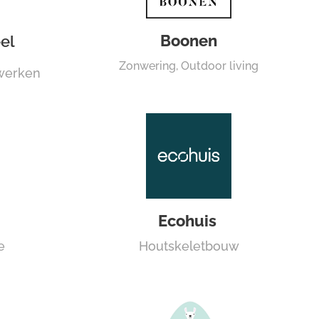
Boonen
el
Zonwering, Outdoor living
ewerken
Ecohuis
e
Houtskeletbouw