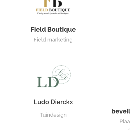
Field Boutique
Field marketing
Ludo Dierckx
bevei
Tuindesign
Pla
a